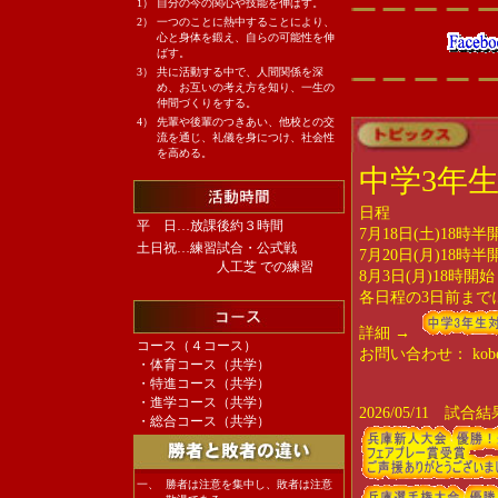
1）
自分の今の関心や技能を伸ばす。
2026/04/05 プリンス
2）
一つのことに熱中することにより、
公） 神戸弘陵 対 
心と身体を鍛え、自らの可能性を伸
TM）● 神戸弘陵 対
ばす。
3）
共に活動する中で、人間関係を深
TM）● 神戸弘陵 対
め、お互いの考え方を知り、一生の
TM）● 神戸弘陵 対
仲間づくりをする。
4）
先輩や後輩のつきあい、他校との交
TM）● 神戸弘陵 対
流を通じ、礼儀を身につけ、社会性
を高める。
TM） 神戸弘陵 対
中学3年
ド ●
TM）● 神戸弘陵 対
日程
TM）● 神戸弘陵 対 
平 日…放課後約３時間
7月18日(土)18時半
土日祝…
練習試合・公式戦
TM）● 神戸弘陵 対 Q
7月20日(月)18時半
人工芝 での練習
8月3日(月)18時開始
TM）● 神戸弘陵 対
各日程の3日前まで
TM） 神戸弘陵 対
TM）● 神戸弘陵 対
詳細 →
コース（４コース）
TM）● 神戸弘陵 対
お問い合わせ： kobekory
・体育コース（共学）
TM） 神戸弘陵 対
・特進コース（共学）
・
進学コース
（共学）
TM）● 神戸弘陵 対
2026/05/11 
・総合コース（共学）
TM）● 神戸弘陵 対
TM）● 神戸弘陵 対
TM）● 神戸弘陵 対 
一、
勝者は注意を集中し、敗者は注意