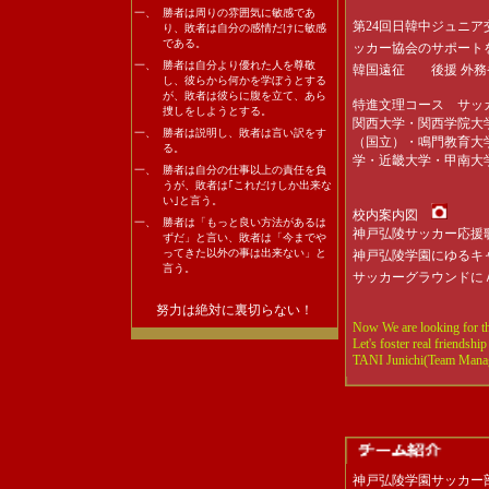
一、
勝者は周りの雰囲気に敏感であ
TM）▲ 神戸弘陵 対
第24回日韓中ジュニ
り、敗者は自分の感情だけに敏感
TM）● 神戸弘陵 対
である。
ッカー協会
のサポート
一、
勝者は自分より優れた人を尊敬
TM） 神戸弘陵 対
韓国遠征
後援 外
し、彼らから何かを学ぼうとする
TM）● 神戸弘陵 対
が、敗者は彼らに腹を立て、あら
特進文理コース サッ
捜しをしようとする。
TM）● 神戸弘陵 対
関西大学・関西学院大
一、
勝者は説明し、敗者は言い訳をす
2026/01/02
（国立）・鳴門教育大
全国高校サッ
る。
スト16
学・近畿大学・甲南大
一、
勝者は自分の仕事以上の責任を負
公） 神戸弘陵 対
うが、敗者は｢これだけしか出来な
い｣と言う。
2025/12/31
全国高校サッ
校内案内図
公）● 神戸弘陵 対
一、
勝者は「もっと良い方法があるは
神戸弘陵サッカー応
ずだ」と言い、敗者は「今までや
TM）● 神戸弘陵 対
ってきた以外の事は出来ない」と
神戸弘陵学園にゆる
言う。
TM）● 神戸弘陵 対
サッカーグラウンド
TM）▲ 神戸弘陵 対
努力は絶対に裏切らない！
TM）▲ 神戸弘陵 対
Now We are looking for th
Let's foster real friendsh
TM）● 神戸弘陵 対
TANI Junichi(Team Mana
TM）● 神戸弘陵 対
TM） 神戸弘陵 対
2025/11/29 プリンス
公）● 神戸弘陵 対
2025/11/22 プリンス
神戸弘陵学園サッカー部
公） 神戸弘陵 対 