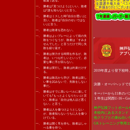
散漫である。
TM） 神戸弘陵 対
一、
勝者は｢見つけよう｣といい、敗者
TM）● 神戸弘陵 対
は｢誰も知らない｣と言う。
TM）● 神戸弘陵 対
一、
勝者はミスした時｢自分が悪い｣と
言い、敗者は｢自分のせいではな
TM）● 神戸弘陵 対
い｣と言う。
TM）● 神戸弘陵 対
一、
勝者は敗者を恐れない。
2026/02/14
近畿サッカー
一、
勝者はよいプレーによって前の失
敗をつぐなうが、敗者は「すみま
公） 神戸弘陵 対
せんでした」と言うだけで同じ失
●
敗を繰り返す。
TM）▲ 神戸弘陵 対
一、
勝者は努力する時間を作るが、敗
2026/02/08
兵庫県新人大
者は、いつも忙しいといって、必
要な事に手が回らない。
ー賞受賞
公）● 神戸弘陵 対
一、
勝者は実行し、敗者は約束だけす
2019年度より登下
る。
2026/02/07
兵庫県新人大
一、
勝者は敗北から学び、敗者は新し
公）● 神戸弘陵 対
い事を試みないで、失敗をしない
決勝・オーバヘッドで
事だ。
2026/01/31
兵庫県新人大
公）● 神戸弘陵 対
一、
勝者はすでに高いレベルに達して
キーパーから11本の
いても｢もっとよくなりたい｣と言
2026/01/25
兵庫県新人大
１年生は
関西U-16～Gro
い、敗者は「自分は他人ほど悪く
公）● 神戸弘陵 対
ない」と言う。
神戸弘陵フットボールセ
2026/01/24
兵庫県新人大
一、
勝者は人を傷つけようとしない
本校内にあるスタンド
が、敗者知らないうちに人を傷つ
公）● 神戸弘陵 対
他クラブとの兼ね合い
けている。
TM）● 神戸弘陵 対
GKトレーニング専用
一、
勝者は開く耳を持ち、敗者はしゃ
TM）▲ 神戸弘陵 対
べる番を待つ。